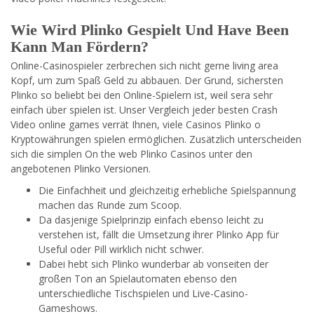
Wie Wird Plinko Gespielt Und Have Been
Kann Man Fördern?
Online-Casinospieler zerbrechen sich nicht gerne living area
Kopf, um zum Spaß Geld zu abbauen. Der Grund, sichersten
Plinko so beliebt bei den Online-Spielern ist, weil sera sehr
einfach über spielen ist. Unser Vergleich jeder besten Crash
Video online games verrät Ihnen, viele Casinos Plinko o
Kryptowährungen spielen ermöglichen. Zusätzlich unterscheiden
sich die simplen On the web Plinko Casinos unter den
angebotenen Plinko Versionen.
Die Einfachheit und gleichzeitig erhebliche Spielspannung
machen das Runde zum Scoop.
Da dasjenige Spielprinzip einfach ebenso leicht zu
verstehen ist, fällt die Umsetzung ihrer Plinko App für
Useful oder Pill wirklich nicht schwer.
Dabei hebt sich Plinko wunderbar ab vonseiten der
großen Ton an Spielautomaten ebenso den
unterschiedliche Tischspielen und Live-Casino-
Gameshows.