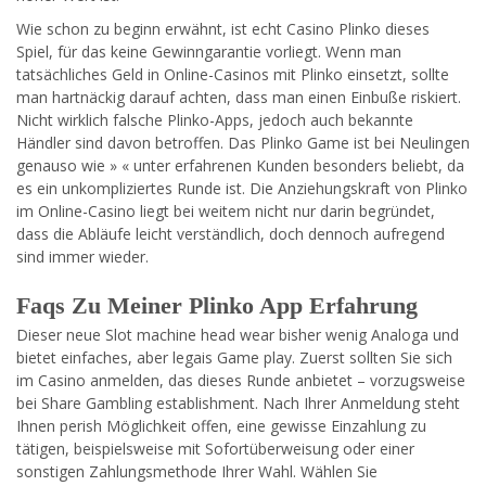
Wie schon zu beginn erwähnt, ist echt Casino Plinko dieses
Spiel, für das keine Gewinngarantie vorliegt. Wenn man
tatsächliches Geld in Online-Casinos mit Plinko einsetzt, sollte
man hartnäckig darauf achten, dass man einen Einbuße riskiert.
Nicht wirklich falsche Plinko-Apps, jedoch auch bekannte
Händler sind davon betroffen. Das Plinko Game ist bei Neulingen
genauso wie » « unter erfahrenen Kunden besonders beliebt, da
es ein unkompliziertes Runde ist. Die Anziehungskraft von Plinko
im Online-Casino liegt bei weitem nicht nur darin begründet,
dass die Abläufe leicht verständlich, doch dennoch aufregend
sind immer wieder.
Faqs Zu Meiner Plinko App Erfahrung
Dieser neue Slot machine head wear bisher wenig Analoga und
bietet einfaches, aber legais Game play. Zuerst sollten Sie sich
im Casino anmelden, das dieses Runde anbietet – vorzugsweise
bei Share Gambling establishment. Nach Ihrer Anmeldung steht
Ihnen perish Möglichkeit offen, eine gewisse Einzahlung zu
tätigen, beispielsweise mit Sofortüberweisung oder einer
sonstigen Zahlungsmethode Ihrer Wahl. Wählen Sie