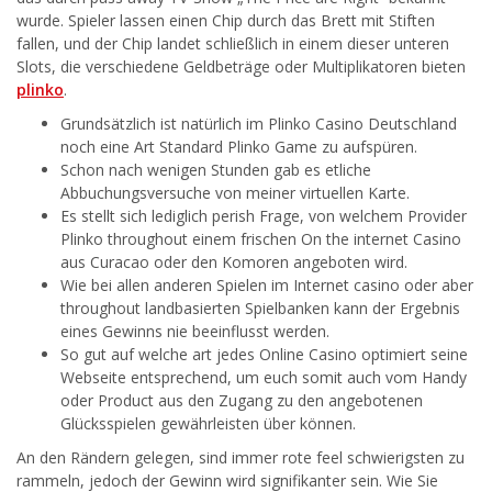
wurde. Spieler lassen einen Chip durch das Brett mit Stiften
fallen, und der Chip landet schließlich in einem dieser unteren
Slots, die verschiedene Geldbeträge oder Multiplikatoren bieten
plinko
.
Grundsätzlich ist natürlich im Plinko Casino Deutschland
noch eine Art Standard Plinko Game zu aufspüren.
Schon nach wenigen Stunden gab es etliche
Abbuchungsversuche von meiner virtuellen Karte.
Es stellt sich lediglich perish Frage, von welchem Provider
Plinko throughout einem frischen On the internet Casino
aus Curacao oder den Komoren angeboten wird.
Wie bei allen anderen Spielen im Internet casino oder aber
throughout landbasierten Spielbanken kann der Ergebnis
eines Gewinns nie beeinflusst werden.
So gut auf welche art jedes Online Casino optimiert seine
Webseite entsprechend, um euch somit auch vom Handy
oder Product aus den Zugang zu den angebotenen
Glücksspielen gewährleisten über können.
An den Rändern gelegen, sind immer rote feel schwierigsten zu
rammeln, jedoch der Gewinn wird signifikanter sein. Wie Sie