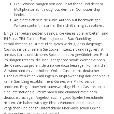
Die Gewinne hängen von der Einsatzhöhe und deinem
Multiplikator ab, throughout dem der Computer chip
landet.
Anja hat sich seit 2016 wie Autorin auf hochwertigen
Written content im or her Bereich iGaming spezialisiert.
Einige der bekanntesten Casinos, die dieses Spiel anbieten, sind
BitStarz, 7Bit Casino, FortuneJack und Bao Gambling
establishment. Es ist natürlich gleich wichtig, dass dasjenige
Casino, inside unserem Sie zocken, lizenziert und reguliert ist,
um das faires und sicheres Spielerlebnis zu gewährleisten. Es ist
im übrigen ratsam, die Bonusangebote sowie Werbeaktionen
der Casinos zu prüfen, de uma die dazu beitragen können, die
Gewinnchancen zu erhöhen. Online Casinos mit deutscher
Lizenz dürfen keine Zahlungen in Kryptowährung darüber hinaus
keine Gambling establishment Games wie Plinko seriös
anbieten. Es gibt aber vertrauenswürdige Plinko Casinos, expire
eine internationale Lizenz haben und einander mit einem
deutschsprachigen Angebot auch a good Spieler hierzulande
richten. Wir haben wichtige Plinko Varianten durch einander
verglichen und perish Unterschiede über klassischen Online
Video poker machines festgestellt.