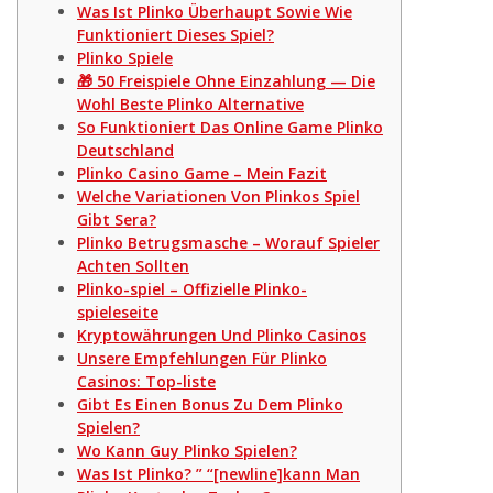
Was Ist Plinko Überhaupt Sowie Wie
Funktioniert Dieses Spiel?
Plinko Spiele
🎁 50 Freispiele Ohne Einzahlung — Die
Wohl Beste Plinko Alternative
So Funktioniert Das Online Game Plinko
Deutschland
Plinko Casino Game – Mein Fazit
Welche Variationen Von Plinkos Spiel
Gibt Sera?
Plinko Betrugsmasche – Worauf Spieler
Achten Sollten
Plinko-spiel – Offizielle Plinko-
spieleseite
Kryptowährungen Und Plinko Casinos
Unsere Empfehlungen Für Plinko
Casinos: Top-liste
Gibt Es Einen Bonus Zu Dem Plinko
Spielen?
Wo Kann Guy Plinko Spielen?
Was Ist Plinko? ” “[newline]kann Man