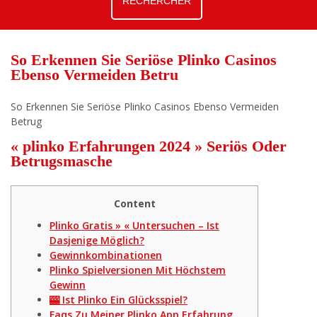
So Erkennen Sie Seriöse Plinko Casinos
Ebenso Vermeiden Betru
So Erkennen Sie Seriöse Plinko Casinos Ebenso Vermeiden
Betrug
« plinko Erfahrungen 2024 » Seriös Oder
Betrugsmasche
Content
Plinko Gratis » « Untersuchen – Ist
Dasjenige Möglich?
Gewinnkombinationen
Plinko Spielversionen Mit Höchstem
Gewinn
🎰 Ist Plinko Ein Glücksspiel?
Faqs Zu Meiner Plinko App Erfahrung