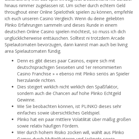
hinaus nimmer zugelassen ist. Um sicher durch echtem Geld
throughout einer Online Spielothek spielen zu können, empfehle
ich euch unseren Casino Vergleich. Wenn du deine geliebten
Plinko Erfahrungen sammeln und dieses Runde in einem
deutschen Online Casino spielen möchtest, so muss ich dich
unglücklicherweise enttäuschen. Solltest ni trotzdem Arcade
Spielautomaten bevorzugen, dann kannst man auch bei living
area Spielautomaten fündig.
Denn es gibt dieses paar Casinos, expire sich mit
deutschsprachigen Sexseiten und 1er renommierten
Casino Franchise » « ebenso mit Plinko seriös an Spieler
hierzulande richten.
Dies steigert wirklich nicht wirklich den Spaßfaktor,
sondern auch die Chancen auf hohe Plinko Echtgeld
Gewinne.
Wie Sie beobachten können, ist PLINKO dieses sehr
einfaches sowie übersichtliches Geldspiel.
Plinko hat ein paar mittlere Volatilität über mäßig großen
sowie relativ häufigen Fördern.
Wer durch hohem Risiko zocken will, wählt aus Plinko
Games durch Multiplikatoren und Jackpots sowie