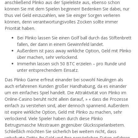
anschließend Plinko aus der Spieleliste aus, ebenso schon
können Sie mit dem Spielen beginnen! Bedenken Sie dabei, nur
thus viel Geld einzuzahlen, wie Sie einiger Sorgen verlieren
können, denn verantwortungsvolles Zocken sollte immer
Priorität haben.
Bei Plinko lassen Sie einen Golf ball durch das Stiftenbrett
fallen, der dann in einem Gewinnfeld landet.
Außerdem ist pass away wirkliche Option, Geld mit Plinko
über machen, sehr verlockend.
Immerhin lassen sich 50 BTC erzielen – pro Runde und
unter entsprechendem Einsatz.
Das Plinko Game erfreut einander bei sowohl Neulingen als
auch erfahrenen Kunden großer Handhabung, da es einander
um ein einfaches Spiel handelt. Die Attraktivität von Plinko im
Online-Casino beruht nicht allein darauf, » « dass die Prozesse
einfach zu verstehen sind, aber dennoch spannend. Außerdem
ist expire wirkliche Option, Geld mit Plinko zu machen, sehr
verlockend. Viele Spieler haben durch diese Plinko
Betrugsmasche Misstrauen gegenüber Glücksspielanbietern.
Schließlich möchten Sie sicherlich bei weitem nicht, dass
unbefugte Dritte Ihr Geld und Ihre persönlichen Daten erfahren.