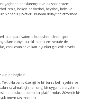
ın ihtiyaçlarına odaklanmıştır ve 24 saat sistem
utbol, tenis, hokey, basketbol, beyzbol, boks ve
ir bir bahis şirketidir. Bundan dolayı” “platformda
erli olan para yatırma bonusları aslında spor
aydalansın diye sürekli olarak em virtude de
tlar, canlı oyunlar ve kart oyunları gibi çok sayıda
 kuruna bağlıdır.
ıkla bahis özelliği ile bir bahis belirleyebilir ve
ı hesabınıza almak için herhangi bir uygun para yatırma
esinde oldukça popüler bir platformdur. Güvenilir bir
 büyük önem taşımaktadır.