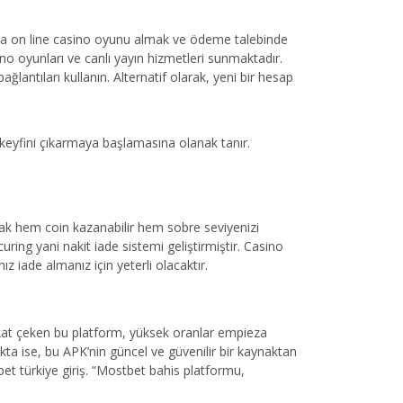
veya on line casino oyunu almak ve ödeme talebinde
no oyunları ve canlı yayın hizmetleri sunmaktadır.
lantıları kullanın. Alternatif olarak, yeni bir hesap
n keyfini çıkarmaya başlamasına olanak tanır.
arak hem coin kazanabilir hem sobre seviyenizi
uring yani nakit iade sistemi geliştirmiştir. Casino
z iade almanız için yeterli olacaktır.
ikkat çeken bu platform, yüksek oranlar empieza
a ise, bu APK’nin güncel ve güvenilir bir kaynaktan
bet türkiye giriş. “Mostbet bahis platformu,