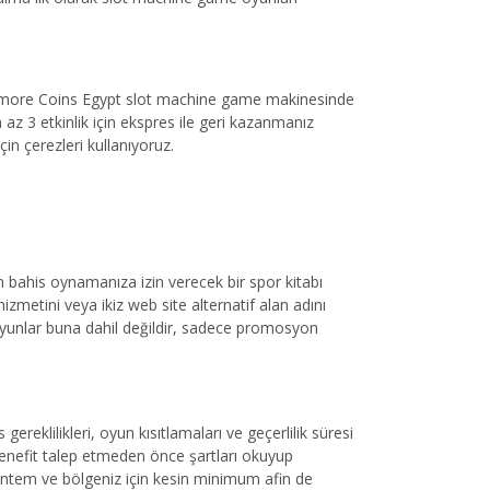
or more Coins Egypt slot machine game makinesinde
 az 3 etkinlik için ekspres ile geri kazanmanız
in çerezleri kullanıyoruz.
n bahis oynamanıza izin verecek bir spor kitabı
zmetini veya ikiz web site alternatif alan adını
üm oyunlar buna dahil değildir, sadece promosyon
eklilikleri, oyun kısıtlamaları ve geçerlilik süresi
benefit talep etmeden önce şartları okuyup
 yöntem ve bölgeniz için kesin minimum afin de