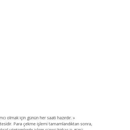
mcı olmak için günün her saati hazırdır. »
sitesidir. Para çekme işlemi tamamlandıktan sonra,
eksel yöntemlerde işlem süresi birkaç iş günü