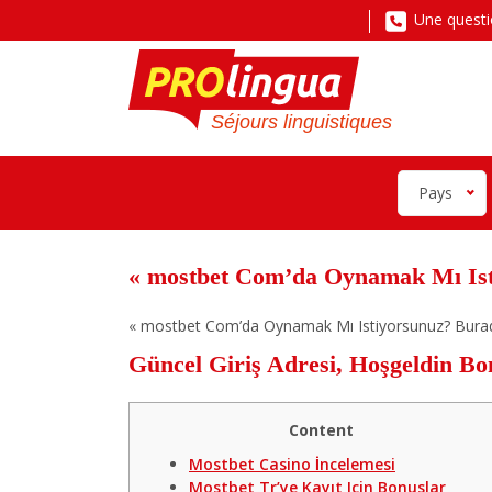
Une questi
Séjours linguistiques
Pays
« mostbet Com’da Oynamak Mı Ist
« mostbet Com’da Oynamak Mı Istiyorsunuz? Burad
Güncel Giriş Adresi, Hoşgeldin B
Content
Mostbet Casino İncelemesi
Mostbet Tr’ye Kayıt Için Bonuslar