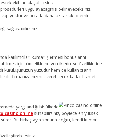
estek ekibine ulaşabilirsiniz.
 prosedürleri uygulayacağınızı belirleyeceksiniz.
 cevap yoktur ve burada daha az taslak önemli
i sağlayabilirsiniz.
da katılımcılar, kumar işletmesi bonuslarını
bilmek için, öncelikle ne verdiklerini ve özelliklerine
endi kuruluşunuzun yüzüdür hem de kullanıcıların
ktler ile firmanıza hizmet verebilecek kadar hizmet
emede yargılandığı bir ülkede
co casino online
sunabilirsiniz, böylece en yüksek
ay sürer. Bu birkaç ayın sonuna doğru, kendi kumar
elleştirebilirsiniz.