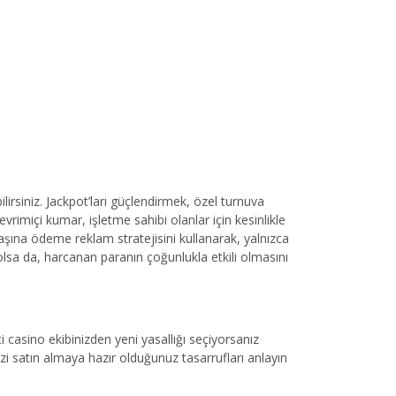
irsiniz. Jackpot’ları güçlendirmek, özel turnuva
rimiçi kumar, işletme sahibi olanlar için kesinlikle
şına ödeme reklam stratejisini kullanarak, yalnızca
 olsa da, harcanan paranın çoğunlukla etkili olmasını
çi casino ekibinizden yeni yasallığı seçiyorsanız
zi satın almaya hazır olduğunuz tasarrufları anlayın