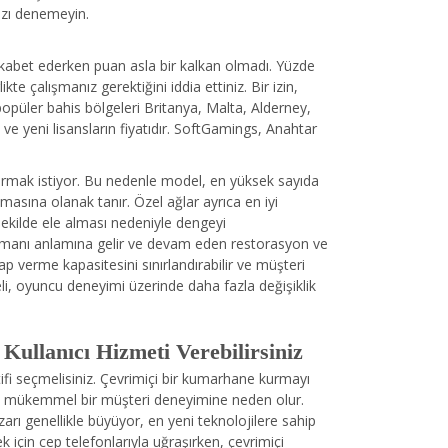
nızı denemeyin.
 rekabet ederken puan asla bir kalkan olmadı. Yüzde
 çalışmanız gerektiğini iddia ettiniz. Bir izin,
en popüler bahis bölgeleri Britanya, Malta, Alderney,
 ve yeni lisansların fiyatıdır. SoftGamings, Anahtar
şturmak istiyor. Bu nedenle model, en yüksek sayıda
masına olanak tanır. Özel ağlar ayrıca en iyi
 şekilde ele alması nedeniyle dengeyi
nansmanı anlamına gelir ve devam eden restorasyon ve
p verme kapasitesini sınırlandırabilir ve müşteri
deli, oyuncu deneyimi üzerinde daha fazla değişiklik
ullanıcı Hizmeti Verebilirsiniz
tifi seçmelisiniz. Çevrimiçi bir kumarhane kurmayı
da mükemmel bir müşteri deneyimine neden olur.
rı genellikle büyüyor, en yeni teknolojilere sahip
k için cep telefonlarıyla uğraşırken, çevrimiçi