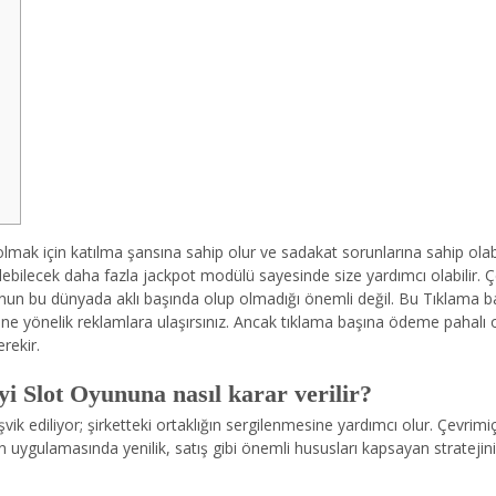
mak için katılma şansına sahip olur ve sadakat sorunlarına sahip olabil
ebilecek daha fazla jackpot modülü sayesinde size yardımcı olabilir. Çev
; onun bu dünyada aklı başında olup olmadığı önemli değil.
Bu Tıklama ba
erine yönelik reklamlara ulaşırsınız. Ancak tıklama başına ödeme pahalı
rekir.
iyi Slot Oyununa nasıl karar verilir?
vik ediliyor; şirketteki ortaklığın sergilenmesine yardımcı olur. Çevrimi
uygulamasında yenilik, satış gibi önemli hususları kapsayan stratejini