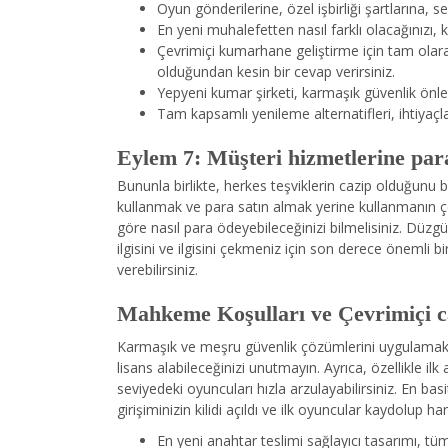
Oyun gönderilerine, özel işbirliği şartlarına, 
En yeni muhalefetten nasıl farklı olacağınızı, 
Çevrimiçi kumarhane geliştirme için tam olar
olduğundan kesin bir cevap verirsiniz.
Yepyeni kumar şirketi, karmaşık güvenlik önlem
Tam kapsamlı yenileme alternatifleri, ihtiyaçla
Eylem 7: Müşteri hizmetlerine par
Bununla birlikte, herkes teşviklerin cazip olduğunu
kullanmak ve para satın almak yerine kullanmanın çeşit
göre nasıl para ödeyebileceğinizi bilmelisiniz. Düzg
ilgisini ve ilgisini çekmeniz için son derece önemli 
verebilirsiniz.
Mahkeme Koşulları ve Çevrimiçi ca
Karmaşık ve meşru güvenlik çözümlerini uygulamak a
lisans alabileceğinizi unutmayın. Ayrıca, özellikle ilk
seviyedeki oyuncuları hızla arzulayabilirsiniz. En 
girişiminizin kilidi açıldı ve ilk oyuncular kaydolup 
En yeni anahtar teslimi sağlayıcı tasarımı, tüm s