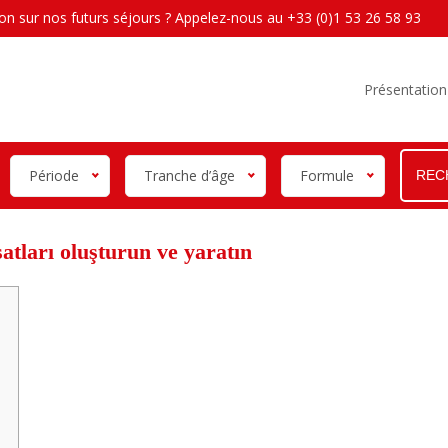
on sur nos futurs séjours ?
Appelez-nous au +33 (0)1 53 26 58 93
Présentation
Période
Tranche d’âge
Formule
atları oluşturun ve yaratın