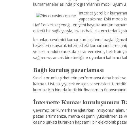
kumarhaneler aslında programlarının mobil uyumlu tü
İnternet yerel bir kumarhan
yapacaksınız. Eski moda ku
Hafif etiket seçeneği, en yeni kaynaklarınızın tamamın
etiketli bir sağlayıcıyla, lisans hala sistem tedarikçi
İnsanlar, çevrimiçi kumar kuruluşlarına başladığınızda
teşvikleri okuyarak internetteki kumarhanelere sahi
ve size maddi olarak da zarar vermiyor, belirli bir 
sağlamaz, ancak bir süreliğine oyunlara katılımcı ka
Bağlı kuruluş pazarlaması
Sınırlı sorumlu şirketlerin performansı daha basit v
kalmaz. Üstelik yiyecek ve içecek servisleri, temizl
kurmak için binada kritik bir finansman finansmanına
İnternette Kumar kuruluşunuzu B
Çevrimiçi bir kumarhane işletirken, misyonun alanı, v
pazarı artırmanıza, marka değerini yükseltmenize ve
casino şirketi kurarken kapsamlı bir elektronik paza