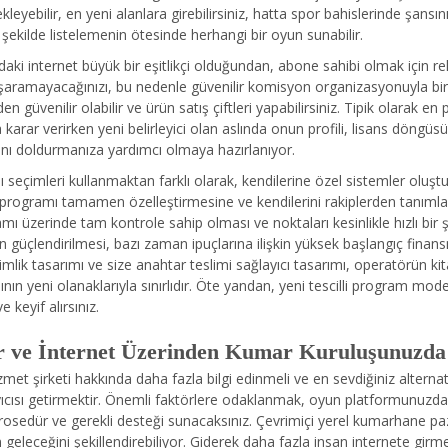
leyebilir, en yeni alanlara girebilirsiniz, hatta spor bahislerinde şansı
ekilde listelemenin ötesinde herhangi bir oyun sunabilir.
pındaki internet büyük bir eşitlikçi olduğundan, abone sahibi olmak için
ramayacağınızı, bu nedenle güvenilir komisyon organizasyonuyla birlikte
nden güvenilir olabilir ve ürün satış çiftleri yapabilirsiniz. Tipik olarak 
karar verirken yeni belirleyici olan aslında onun profili, lisans döngüsü
rını doldurmanıza yardımcı olmaya hazırlanıyor.
lı seçimleri kullanmaktan farklı olarak, kendilerine özel sistemler olu
rin programı tamamen özelleştirmesine ve kendilerini rakiplerden tanımla
amı üzerinde tam kontrole sahip olması ve noktaları kesinlikle hızlı bir
un güçlendirilmesi, bazı zaman ipuçlarına ilişkin yüksek başlangıç ​​fi
lik tasarımı ve size anahtar teslimi sağlayıcı tasarımı, operatörün kita
sının yeni olanaklarıyla sınırlıdır. Öte yandan, yeni tescilli program mo
 keyif alırsınız.
ır ve İnternet Üzerinden Kumar Kuruluşunuzda K
zmet şirketi hakkında daha fazla bilgi edinmeli ve en sevdiğiniz alterna
ayıcısı getirmektir. Önemli faktörlere odaklanmak, oyun platformunuz
sedür ve gerekli desteği sunacaksınız. Çevrimiçi yerel kumarhane paza
 geleceğini şekillendirebiliyor. Giderek daha fazla insan internete girme