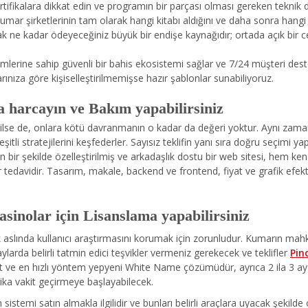
sertifikalara dikkat edin ve programın bir parçası olması gereken teknik d
kumar şirketlerinin tam olarak hangi kitabı aldığını ve daha sonra hangi
ak ne kadar ödeyeceğiniz büyük bir endişe kaynağıdır; ortada açık bir
lerine sahip güvenli bir bahis ekosistemi sağlar ve 7/24 müşteri desteğ
rınıza göre kişiselleştirilmemişse hazır şablonlar sunabiliyoruz.
a harcayın ve Bakım yapabilirsiniz
 bilse de, onlara kötü davranmanın o kadar da değeri yoktur. Aynı zaman
li stratejilerini keşfederler. Sayısız teklifin yanı sıra doğru seçimi yapa
ün bir şekilde özelleştirilmiş ve arkadaşlık dostu bir web sitesi, hem k
bir tedavidir. Tasarım, makale, backend ve frontend, fiyat ve grafik efe
sinolar için Lisanslama yapabilirsiniz
slında kullanıcı araştırmasını korumak için zorunludur. Kumarın mahk
 aylarda belirli tatmin edici teşvikler vermeniz gerekecek ve teklifler
Pin
basit ve en hızlı yöntem yepyeni White Name çözümüdür, ayrıca 2 ila 3 
harika vakit geçirmeye başlayabilecek.
istemi satın almakla ilgilidir ve bunları belirli araçlara uyacak şekilde öz