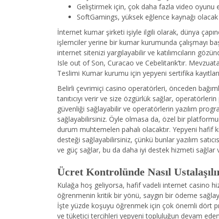
Geliştirmek için, çok daha fazla video oyunu ek
SoftGamings, yüksek eğlence kaynağı olacak ş
İnternet kumar şirketi işiyle ilgili olarak, dünya ça
işlemciler yerine bir kumar kurumunda çalışmayı başa
internet sitenizi yargılayabilir ve katılımcıların gözü
Isle out of Son, Curacao ve Cebelitarık’tır. Mevzuata 
Teslimi Kumar kurumu için yepyeni sertifika kayıtla
Belirli çevrimiçi casino operatörleri, önceden bağım
tanıtıcıyı verir ve size özgürlük sağlar, operatörle
güvenliği sağlayabilir ve operatörlerin yazılım progr
sağlayabilirsiniz. Öyle olmasa da, özel bir platform
durum muhtemelen pahalı olacaktır. Yepyeni hafif kim
desteği sağlayabilirsiniz, çünkü bunlar yazılım satıcı
ve güç sağlar, bu da daha iyi destek hizmeti sağlar ve
Ücret Kontrolünde Nasıl Ustalaşıl
Kulağa hoş geliyorsa, hafif vadeli internet casino hi
öğrenmenin kritik bir yönü, saygın bir ödeme sağl
İşte yüzde koşuyu öğrenmek için çok önemli dört pro
ve tüketici tercihleri ​​yepyeni topluluğun devam eden