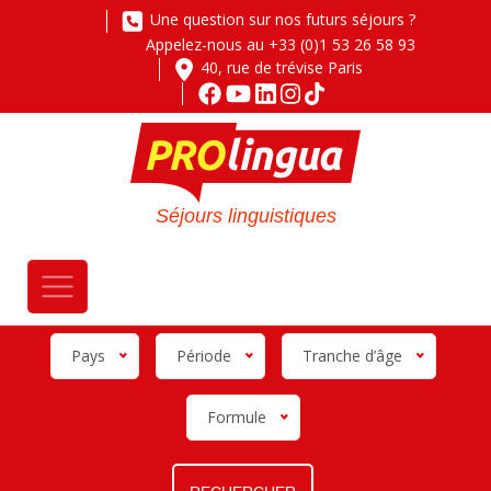
Une question sur nos futurs séjours ?
Appelez-nous au +33 (0)1 53 26 58 93
40, rue de trévise Paris
Séjours linguistiques
Pays
Période
Tranche d’âge
Formule