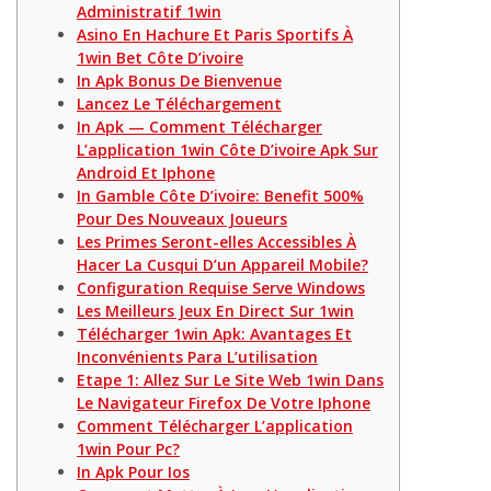
Administratif 1win
Asino En Hachure Et Paris Sportifs À
1win Bet Côte D’ivoire
In Apk Bonus De Bienvenue
Lancez Le Téléchargement
In Apk — Comment Télécharger
L’application 1win Côte D’ivoire Apk Sur
Android Et Iphone
In Gamble Côte D’ivoire: Benefit 500%
Pour Des Nouveaux Joueurs
Les Primes Seront-elles Accessibles À
Hacer La Cusqui D’un Appareil Mobile?
Configuration Requise Serve Windows
Les Meilleurs Jeux En Direct Sur 1win
Télécharger 1win Apk: Avantages Et
Inconvénients Para L’utilisation
Etape 1: Allez Sur Le Site Web 1win Dans
Le Navigateur Firefox De Votre Iphone
Comment Télécharger L’application
1win Pour Pc?
In Apk Pour Ios