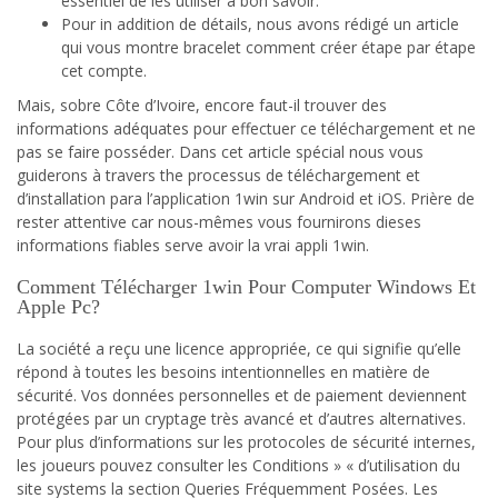
essentiel de les utiliser à bon savoir.
Pour in addition de détails, nous avons rédigé un article
qui vous montre bracelet comment créer étape par étape
cet compte.
Mais, sobre Côte d’Ivoire, encore faut-il trouver des
informations adéquates pour effectuer ce téléchargement et ne
pas se faire posséder. Dans cet article spécial nous vous
guiderons à travers the processus de téléchargement et
d’installation para l’application 1win sur Android et iOS. Prière de
rester attentive car nous-mêmes vous fournirons dieses
informations fiables serve avoir la vrai appli 1win.
Comment Télécharger 1win Pour Computer Windows Et
Apple Pc?
La société a reçu une licence appropriée, ce qui signifie qu’elle
répond à toutes les besoins intentionnelles en matière de
sécurité. Vos données personnelles et de paiement deviennent
protégées par un cryptage très avancé et d’autres alternatives.
Pour plus d’informations sur les protocoles de sécurité internes,
les joueurs pouvez consulter les Conditions » « d’utilisation du
site systems la section Queries Fréquemment Posées. Les