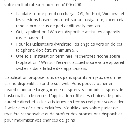
votre multiplicateur maximum x100/x200.
La plate-forme prend en charge iOS, Android, Windows et
les versions basées en allant sur un navigateur, » « et cela
rend le processus de pari additionally excitant.
Oui, l’application 1Win est disponible assist les appareils
iOS et Android.
Pour les utilisateurs d’Android, los angeles version de cet
téléphone doit être minimum 5. 0.
Une fois l’installation terminée, recherchez l’icône sobre
l’application 1Win sur l’écran d’accueil sobre votre appareil
systems dans la liste des applications.
L’application propose tous des paris sportifs ain jeux de online
casino disponibles sur the site web. Vous pouvez parier en
déambulant une large gamme de sports, y compris le sports, le
basketball ain le tennis. L’application offre des choices de paris
durante direct et kklk statistiques en temps réel pour vous aider
à voler des décisions éclairées. N’oubliez pas sobre parier de
manière responsable et de profiter des promotions disponibles
pour maximiser vos chances de gains.