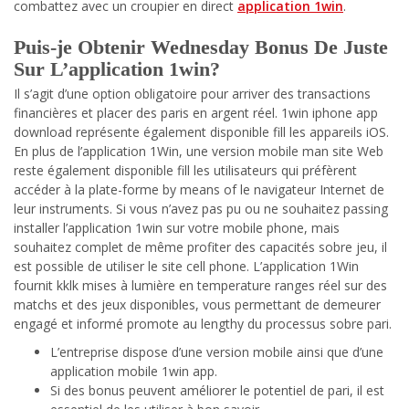
combattez avec un croupier en direct
application 1win
.
Puis-je Obtenir Wednesday Bonus De Juste
Sur L’application 1win?
Il s’agit d’une option obligatoire pour arriver des transactions
financières et placer des paris en argent réel. 1win iphone app
download représente également disponible fill les appareils iOS.
En plus de l’application 1Win, une version mobile man site Web
reste également disponible fill les utilisateurs qui préfèrent
accéder à la plate-forme by means of le navigateur Internet de
leur instruments. Si vous n’avez pas pu ou ne souhaitez passing
installer l’application 1win sur votre mobile phone, mais
souhaitez complet de même profiter des capacités sobre jeu, il
est possible de utiliser le site cell phone. L’application 1Win
fournit kklk mises à lumière en temperature ranges réel sur des
matchs et des jeux disponibles, vous permettant de demeurer
engagé et informé promote au lengthy du processus sobre pari.
L’entreprise dispose d’une version mobile ainsi que d’une
application mobile 1win app.
Si des bonus peuvent améliorer le potentiel de pari, il est