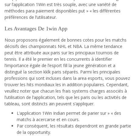
sur l’application 1Win est très souple, avec une variété de
méthodes para paiement disponibles put » « les différentes
préférences de l’utilisateur.
Les Avantages De 1win App
Nous proposons également de bonnes cotes pour les matchs
décisifs des championnats NHL et NBA. La même tendance
peut être attribuée aux paris sur les principaux tournois de
tennis. Il a été le premier en les concurrents à identifier
l’importance égale de l’esport fill la jeune génération et a
distingué la section kklk paris séparés. Parmi les principales
professions qui sont incluses dans la area esports, vous pouvez
trouver les hits mondiaux les in addition populaires. Cependant,
veuillez noter que chacun les frais systems charges associés à
l’utilisation de l’application, tels que les paris ou les activités de
tableau, sont distincts ain peuvent s’appliquer.
L’application 1Win Indian permet de parier sur » « des
matchs à acercarse et en cours.
Par conséquent, les résultats dependront en grande partie
de la opportunity.