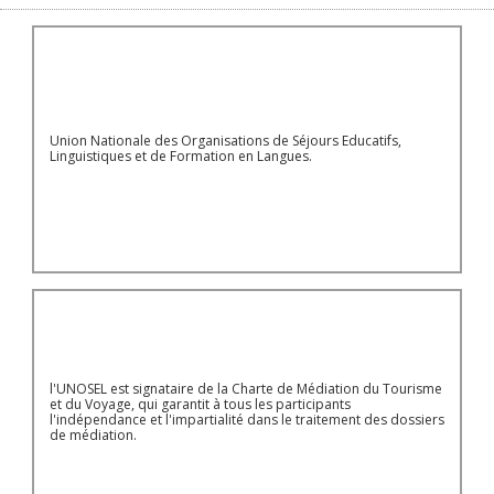
Union Nationale des Organisations de Séjours Educatifs,
Linguistiques et de Formation en Langues.
l'UNOSEL est signataire de la Charte de Médiation du Tourisme
et du Voyage, qui garantit à tous les participants
l'indépendance et l'impartialité dans le traitement des dossiers
de médiation.