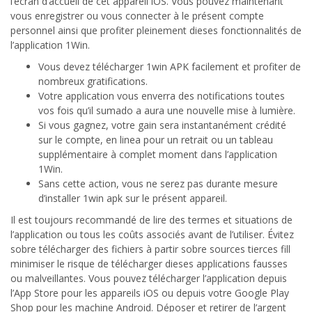
l’écran d’accueil de cet appareil iOS. Vous pouvez maintenant
vous enregistrer ou vous connecter à le présent compte
personnel ainsi que profiter pleinement dieses fonctionnalités de
l’application 1Win.
Vous devez télécharger 1win APK facilement et profiter de
nombreux gratifications.
Votre application vous enverra des notifications toutes
vos fois qu’il sumado a aura une nouvelle mise à lumière.
Si vous gagnez, votre gain sera instantanément crédité
sur le compte, en linea pour un retrait ou un tableau
supplémentaire à complet moment dans l’application
1Win.
Sans cette action, vous ne serez pas durante mesure
d’installer 1win apk sur le présent appareil.
Il est toujours recommandé de lire des termes et situations de
l’application ou tous les coûts associés avant de l’utiliser. Évitez
sobre télécharger des fichiers à partir sobre sources tierces fill
minimiser le risque de télécharger dieses applications fausses
ou malveillantes. Vous pouvez télécharger l’application depuis
l’App Store pour les appareils iOS ou depuis votre Google Play
Shop pour les machine Android. Déposer et retirer de l’argent