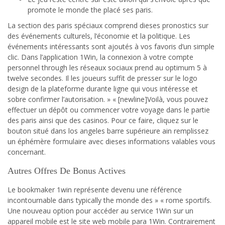
promote le monde the placé ses paris.
La section des paris spéciaux comprend dieses pronostics sur
des événements culturels, l’économie et la politique. Les
événements intéressants sont ajoutés à vos favoris d’un simple
clic. Dans l’application 1Win, la connexion à votre compte
personnel through les réseaux sociaux prend au optimum 5 à
twelve secondes. Il les joueurs suffit de presser sur le logo
design de la plateforme durante ligne qui vous intéresse et
sobre confirmer l’autorisation. » « [newline]Voilà, vous pouvez
effectuer un dépôt ou commencer votre voyage dans le partie
des paris ainsi que des casinos. Pour ce faire, cliquez sur le
bouton situé dans los angeles barre supérieure ain remplissez
un éphémère formulaire avec dieses informations valables vous
concernant.
Autres Offres De Bonus Actives
Le bookmaker 1win représente devenu une référence
incontournable dans typically the monde des » « rome sportifs.
Une nouveau option pour accéder au service 1Win sur un
appareil mobile est le site web mobile para 1Win. Contrairement